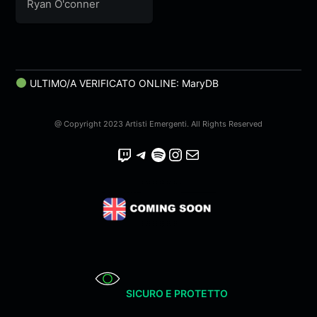
NUOVA SEASON
Ryan O'conner
(Prod. Dome)
ULTIMO/A VERIFICATO ONLINE: MaryDB
@ Copyright 2023 Artisti Emergenti. All Rights Reserved
Twitch
Telegram
Spotify
Instagram
Email
SICURO E PROTETTO