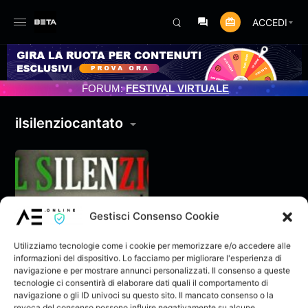
ACCEDI
ENTO PROGRAMMATO 3/07/2025
FORUM:
FESTIVAL VIRTUALE
ilsilenziocantato
Gestisci Consenso Cookie
Utilizziamo tecnologie come i cookie per memorizzare e/o accedere alle
informazioni del dispositivo. Lo facciamo per migliorare l'esperienza di
navigazione e per mostrare annunci personalizzati. Il consenso a queste
tecnologie ci consentirà di elaborare dati quali il comportamento di
navigazione o gli ID univoci su questo sito. Il mancato consenso o la
Davide Mugo – Il
revoca del consenso possono influire negativamente su alcune