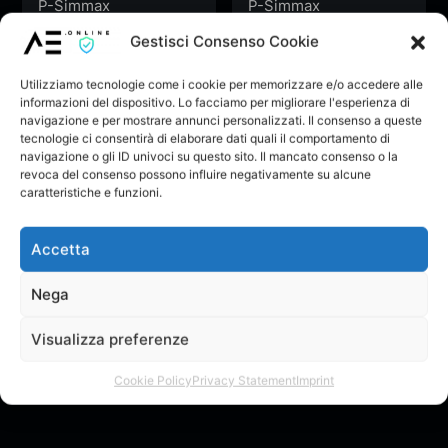
P-Simmax
P-Simmax
Ascolta
Ascolta
Gestisci Consenso Cookie
Utilizziamo tecnologie come i cookie per memorizzare e/o accedere alle
informazioni del dispositivo. Lo facciamo per migliorare l'esperienza di
navigazione e per mostrare annunci personalizzati. Il consenso a queste
tecnologie ci consentirà di elaborare dati quali il comportamento di
navigazione o gli ID univoci su questo sito. Il mancato consenso o la
revoca del consenso possono influire negativamente su alcune
caratteristiche e funzioni.
Accetta
Nega
Glitch
Glitch
P-Simmax
P-Simmax
Visualizza preferenze
Ascolta
Ascolta
Cookie Policy
Privacy Statement
Imprint