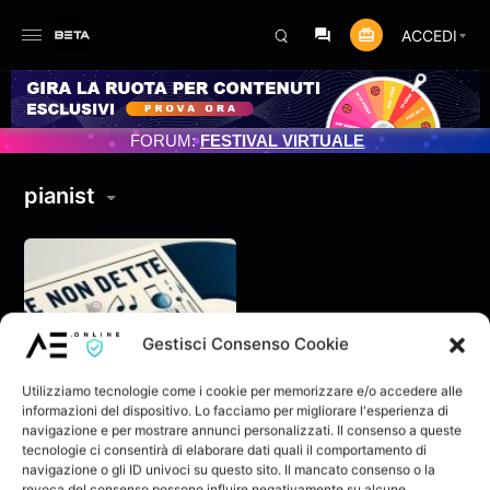
ACCEDI
MENTO PROGRAMMATO 3/07/2025
FORUM:
FESTIVAL VIRTUALE
pianist
Gestisci Consenso Cookie
Utilizziamo tecnologie come i cookie per memorizzare e/o accedere alle
informazioni del dispositivo. Lo facciamo per migliorare l'esperienza di
navigazione e per mostrare annunci personalizzati. Il consenso a queste
tecnologie ci consentirà di elaborare dati quali il comportamento di
navigazione o gli ID univoci su questo sito. Il mancato consenso o la
LE COSE NON DETTE
revoca del consenso possono influire negativamente su alcune