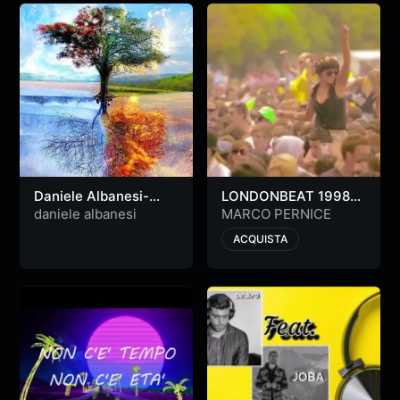
Daniele Albanesi-
LONDONBEAT 1998
Elements
Live – Marco Pernice
daniele albanesi
MARCO PERNICE
[official video]
ACQUISTA