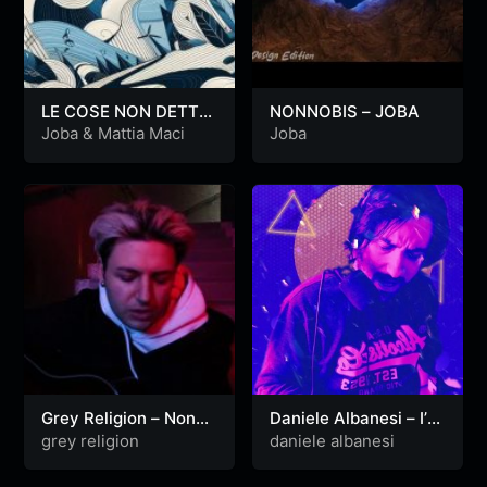
LE COSE NON DETTE
NONNOBIS – JOBA
– MATTIA DIESIS &
Joba
&
Mattia Maci
Joba
JOBA
Grey Religion – Non
Daniele Albanesi – I’ts
Lasciarmi Mai
not too late
grey religion
daniele albanesi