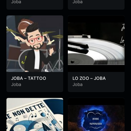
COSÌ COM’È
Joba
Joba
JOBA – TATTOO
LO ZOO – JOBA
Joba
Joba