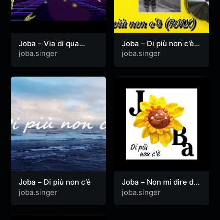
Joba – Via di qua
Joba – Di più non c’è
(Lyric Video)
(Dj Dinaro RMX)
joba.singer
joba.singer
Joba – Di più non c’è
Joba – Non mi dire di
no
joba.singer
joba.singer