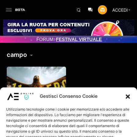
ACCEDI
ENTO PROGRAMMATO 3/07/2025
FORUM:
FESTIVAL VIRTUALE
campo
Gestisci Consenso Cookie
Utilizziamo tecnologie come i cookie per memorizzare e/o accedere alle
informazioni del dispositivo. Lo facciamo per migliorare l'esperienza di
navigazione e per mostrare annunci personalizzati. Il consenso a queste
tecnologie ci consentirà di elaborare dati quali il comportamento di
navigazione o gli ID univoci su questo sito. Il mancato consenso o la
11 EROI – JOBA
revoca del consenso possono influire negativamente su alcune