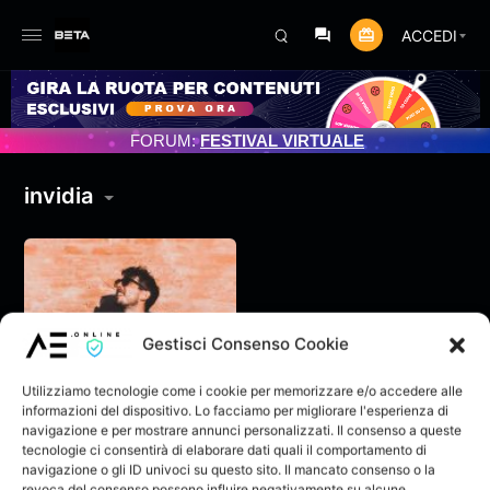
ACCEDI
TO PROGRAMMATO 3/07/2025
FORUM:
FESTIVAL VIRTUALE
invidia
Gestisci Consenso Cookie
Utilizziamo tecnologie come i cookie per memorizzare e/o accedere alle
informazioni del dispositivo. Lo facciamo per migliorare l'esperienza di
navigazione e per mostrare annunci personalizzati. Il consenso a queste
tecnologie ci consentirà di elaborare dati quali il comportamento di
navigazione o gli ID univoci su questo sito. Il mancato consenso o la
GisoM – Mood a 360
revoca del consenso possono influire negativamente su alcune