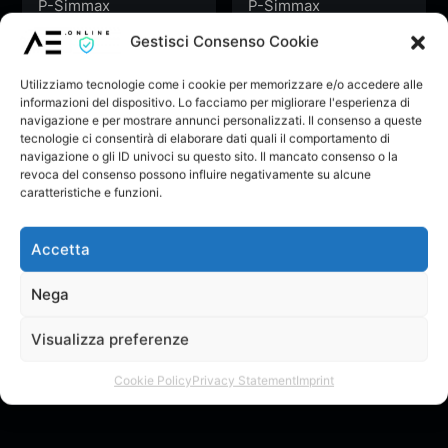
Arms – Don’t Stop
Arms – Don’t Stop
P-Simmax
P-Simmax
The Techno (P-
The Techno (P-
Ascolta
Ascolta
Gestisci Consenso Cookie
Simmax Driving
Simmax Driving
Remix)
Remix)
Utilizziamo tecnologie come i cookie per memorizzare e/o accedere alle
informazioni del dispositivo. Lo facciamo per migliorare l'esperienza di
navigazione e per mostrare annunci personalizzati. Il consenso a queste
tecnologie ci consentirà di elaborare dati quali il comportamento di
navigazione o gli ID univoci su questo sito. Il mancato consenso o la
revoca del consenso possono influire negativamente su alcune
caratteristiche e funzioni.
Accetta
Nega
Doctor Keos & Tony
Doctor Keos & Tony
Arms – Don’t Stop
Arms – Don’t Stop
P-Simmax
P-Simmax
Visualizza preferenze
The Techno (P-
The Techno (P-
Ascolta
Ascolta
Simmax Driving
Simmax Driving
Remix)
Remix)
Cookie Policy
Privacy Statement
Imprint