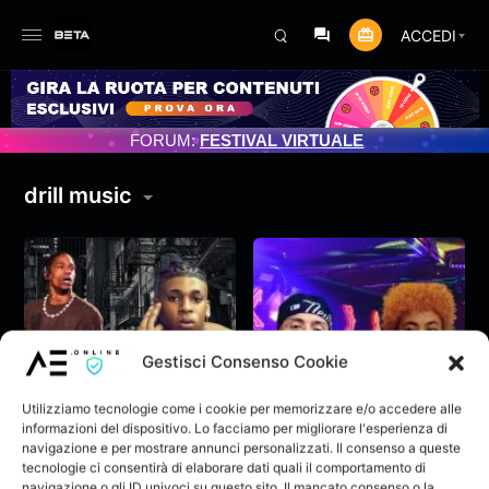
ACCEDI
AMENTO PROGRAMMATO 3/07/2025
FORUM:
FESTIVAL VIRTUALE
drill music
Gestisci Consenso Cookie
Utilizziamo tecnologie come i cookie per memorizzare e/o accedere alle
informazioni del dispositivo. Lo facciamo per migliorare l'esperienza di
navigazione e per mostrare annunci personalizzati. Il consenso a queste
tecnologie ci consentirà di elaborare dati quali il comportamento di
Nle Choppa ft Travis
Central Cee ft Ice
navigazione o gli ID univoci su questo sito. Il mancato consenso o la