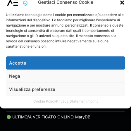
Fabio Bollati (disco
BEAUTIFUL LIFE
Fabio Bollati
ssdproject
Gestisci Consenso Cookie
remix)
(LOVE IS AROUND)
Feat.TIMPY DEE
Utilizziamo tecnologie come i cookie per memorizzare e/o accedere alle
(DONATA
informazioni del dispositivo. Lo facciamo per migliorare l'esperienza di
BRISCHETTO)
navigazione e per mostrare annunci personalizzati. Il consenso a queste
tecnologie ci consentirà di elaborare dati quali il comportamento di
navigazione o gli ID univoci su questo sito. Il mancato consenso o la
revoca del consenso possono influire negativamente su alcune
caratteristiche e funzioni.
Accetta
Nega
Joba – Di più non c’è
(Dj Dinaro RMX)
joba.singer
Visualizza preferenze
Cookie Policy
Privacy Statement
Imprint
ULTIMO/A VERIFICATO ONLINE: MaryDB