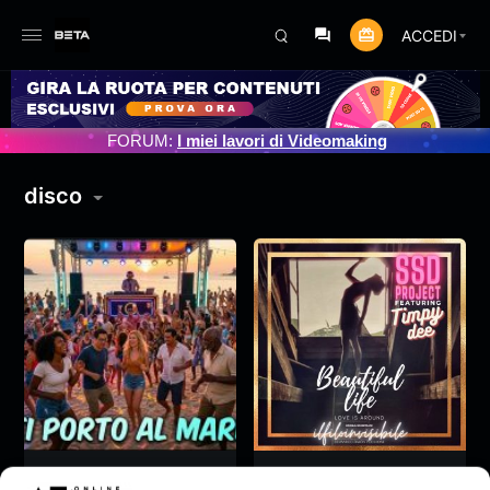
ACCEDI
 PROGRAMMATO 3/07/2025
FORUM:
I miei lavori di Videomaking
disco
Ti porto al mare –
SSD PROJECT –