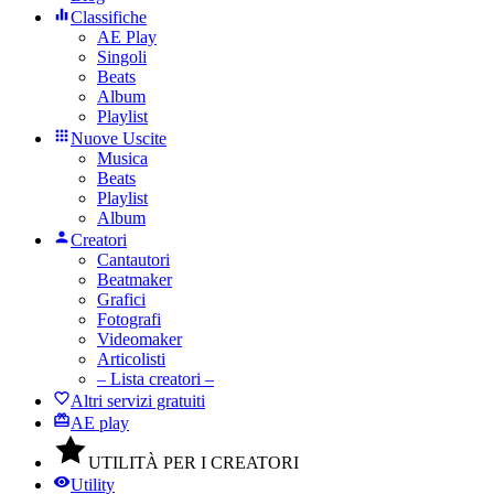
Classifiche
AE Play
Singoli
Beats
Album
Playlist
Nuove Uscite
Musica
Beats
Playlist
Album
Creatori
Cantautori
Beatmaker
Grafici
Fotografi
Videomaker
Articolisti
– Lista creatori –
Altri servizi gratuiti
AE play
UTILITÀ PER I CREATORI
Utility