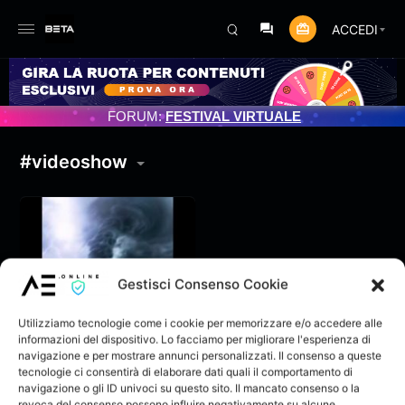
ACCEDI
MENTO PROGRAMMATO 3/07/2025
FORUM:
FESTIVAL VIRTUALE
#videoshow
Gestisci Consenso Cookie
Utilizziamo tecnologie come i cookie per memorizzare e/o accedere alle
informazioni del dispositivo. Lo facciamo per migliorare l'esperienza di
navigazione e per mostrare annunci personalizzati. Il consenso a queste
tecnologie ci consentirà di elaborare dati quali il comportamento di
navigazione o gli ID univoci su questo sito. Il mancato consenso o la
Moris-IL Mondo è
revoca del consenso possono influire negativamente su alcune