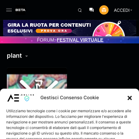
ACCEDI
TO PROGRAMMATO 3/07/2025
FORUM:
FESTIVAL VIRTUALE
plant
Gestisci Consenso Cookie
Utilizziamo tecnologie come i cookie per memorizzare e/o accedere alle
informazioni del dispositivo. Lo facciamo per migliorare l'esperienza di
navigazione e per mostrare annunci personalizzati. Il consenso a queste
tecnologie ci consentirà di elaborare dati quali il comportamento di
navigazione o gli ID univoci su questo sito. Il mancato consenso o la
MZ2 Mazza – Quei
revoca del consenso possono influire negativamente su alcune