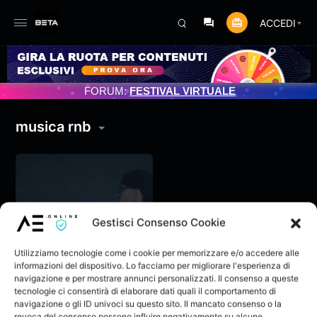
ACCEDI
MENTO PROGRAMMATO 3/07/2025
FORUM:
FESTIVAL VIRTUALE
musica rnb
Gestisci Consenso Cookie
Utilizziamo tecnologie come i cookie per memorizzare e/o accedere alle
informazioni del dispositivo. Lo facciamo per migliorare l'esperienza di
navigazione e per mostrare annunci personalizzati. Il consenso a queste
tecnologie ci consentirà di elaborare dati quali il comportamento di
navigazione o gli ID univoci su questo sito. Il mancato consenso o la
WHITE – CASA
revoca del consenso possono influire negativamente su alcune