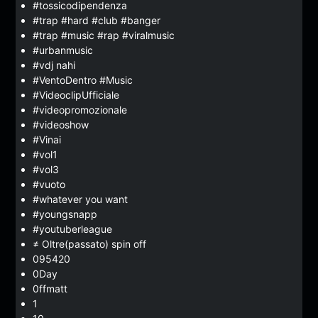
#tossicodipendenza
#trap #hard #club #banger
#trap #music #rap #viralmusic
#urbanmusic
#vdj nahi
#VentoDentro #Music
#VideoclipUfficiale
#videopromozionale
#videoshow
#Vinai
#vol1
#vol3
#vuoto
#whatever you want
#youngsnapp
#youtuberleague
≠ Oltre(passato) spin off
095420
0Day
0ffmatt
1