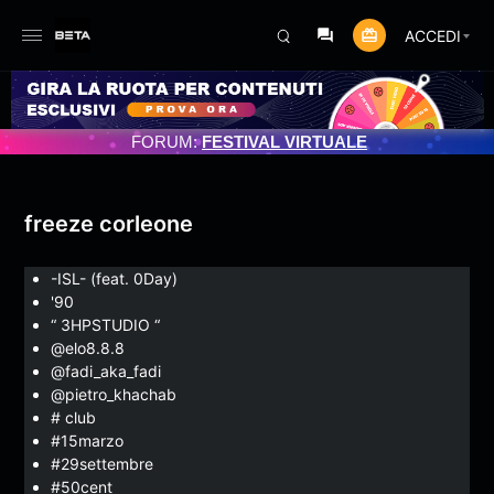
ACCEDI
OGRAMMATO 3/07/2025
FORUM:
FESTIVAL VIRTUALE
freeze corleone
-ISL- (feat. 0Day)
'90
“ 3HPSTUDIO “
@elo8.8.8
@fadi_aka_fadi
@pietro_khachab
# club
#15marzo
#29settembre
#50cent