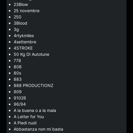
23Blow
25 novembre
250
3Blood
3g
4rtykmiles
4settembre
4STROKE
50 Kg DI Autotune
778
808
80s
883
888 PRODUCTIONZ
909
91026
96/94
A la buena o a la mala
A Letter for You
A Piedi nudi
Abbastanza non mi basta