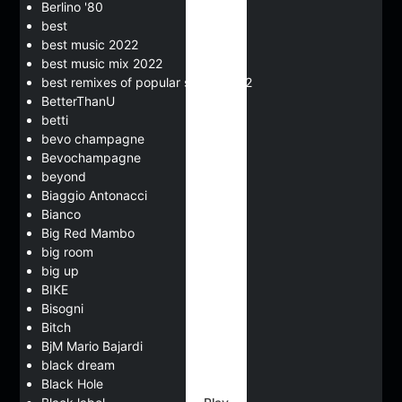
Berlino '80
best
best music 2022
best music mix 2022
best remixes of popular songs 2022
BetterThanU
betti
bevo champagne
Bevochampagne
beyond
Biaggio Antonacci
Bianco
Big Red Mambo
big room
big up
BIKE
Bisogni
Bitch
BjM Mario Bajardi
black dream
Black Hole