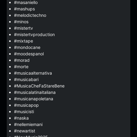
#masaniello
#mashups
#melodictechno
#minos
#mistertv
#mistertvproduction
#mixtape
#mondocane
#moodespanol
#morad
#morte
#musicaalternativa
#musicabari
#MusicaCheFaStareBene
#musicalatinaitaliana
#musicanapoletana
#musicapop
#musicisti
#naska
#nellemiemani
#newartist