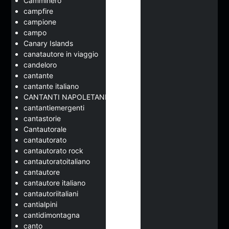
Camminerò
campfire
campione
campo
Canary Islands
canatautore in viaggio
candeloro
cantante
cantante italiano
CANTANTI NAPOLETANI
cantantiemergenti
cantastorie
Cantautorale
cantautorato
cantautorato rock
cantautoratoitaliano
cantautore
cantautore italiano
cantautoriitaliani
cantialpini
cantidimontagna
canto