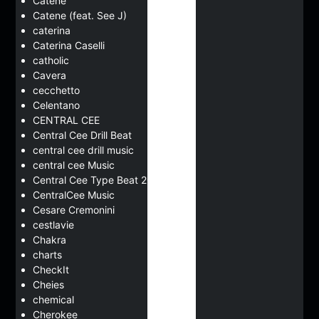
Catene
Catene (feat. See J)
caterina
Caterina Caselli
catholic
Cavera
cecchetto
Celentano
CENTRAL CEE
Central Cee Drill Beat
central cee drill music
central cee Music
Central Cee Type Beat 2023
CentralCee Music
Cesare Cremonini
cestlavie
Chakra
charts
CheckIt
Cheies
chemical
Cherokee