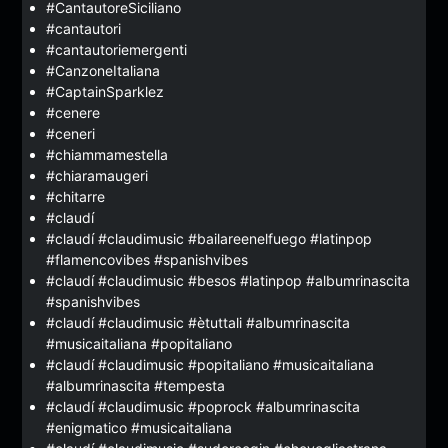
#CantautoreSiciliano
#cantautori
#cantautoriemergenti
#CanzoneItaliana
#CaptainSparklez
#cenere
#ceneri
#chiammamestella
#chiaramaugeri
#chitarre
#claudí
#claudí #claudimusic #bailareenelfuego #latinpop
#flamencovibes #spanishvibes
#claudí #claudimusic #besos #latinpop #albumrinascita
#spanishvibes
#claudí #claudimusic #ètuttali #albumrinascita
#musicaitaliana #popitaliano
#claudí #claudimusic #popitaliano #musicaitaliana
#albumrinascita #tempesta
#claudí #claudimusic #poprock #albumrinascita
#enigmatico #musicaitaliana