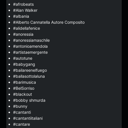
#afrobeats
#Alan Walker
#albania
#Alberto Cannatella Autore Composito
#alidellafenice
#anoressia
#anoressiamaschile
#antonioamendola
#artistaemergente
#autotune
#babygang
#bailareenelfuego
#ballasottolaluna
#barimusica
#BelSorriso
#blackout
#bobby shmurda
#bunny
#cantanti
#cantantiitaliani
#cantare