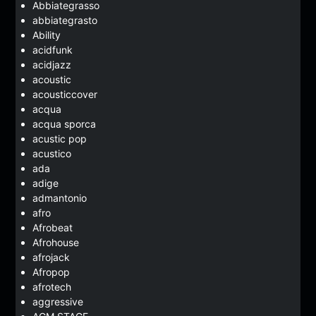
Abbiategrasso
abbiategrasto
Ability
acidfunk
acidjazz
acoustic
acousticcover
acqua
acqua sporca
acustic pop
acustico
ada
adige
admantonio
afro
Afrobeat
Afrohouse
afrojack
Afropop
afrotech
aggressive