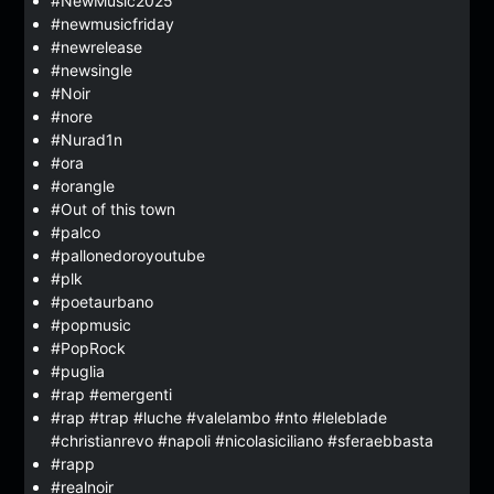
#NewMusic2025
#newmusicfriday
#newrelease
#newsingle
#Noir
#nore
#Nurad1n
#ora
#orangle
#Out of this town
#palco
#pallonedoroyoutube
#plk
#poetaurbano
#popmusic
#PopRock
#puglia
#rap #emergenti
#rap #trap #luche #valelambo #nto #leleblade
#christianrevo #napoli #nicolasiciliano #sferaebbasta
#rapp
#realnoir