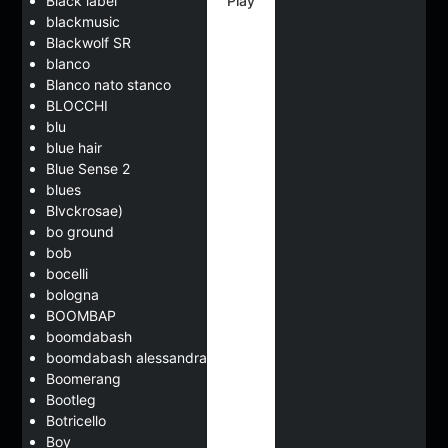
Play
Black label
blackmusic
Blackwolf SR
blanco
Blanco nato stanco
BLOCCHI
blu
blue hair
Blue Sense 2
blues
Blvckrosae)
bo ground
bob
bocelli
bologna
BOOMBAP
boomdabash
boomdabash alessandra amoroso
Boomerang
Bootleg
Botricello
Boy