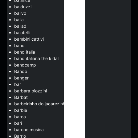
balance
balduzzi
balivo
balla
ballad
balotelli
bambini cattivi
band
band italia
band italiana the kidal
bandcamp
Bando
banger
bar
barbara piozzini
Barbat
barbeirinho do jacarezinho
barbie
barca
bari
barone musica
Barrio