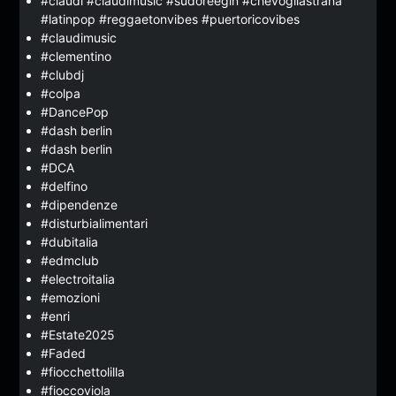
#claudí #claudimusic #sudoreegin #chevogliastrana
#latinpop #reggaetonvibes #puertoricovibes
#claudimusic
#clementino
#clubdj
#colpa
#DancePop
#dash berlin
#dash berlin
#DCA
#delfino
#dipendenze
#disturbialimentari
#dubitalia
#edmclub
#electroitalia
#emozioni
#enri
#Estate2025
#Faded
#fiocchettolilla
#fioccoviola