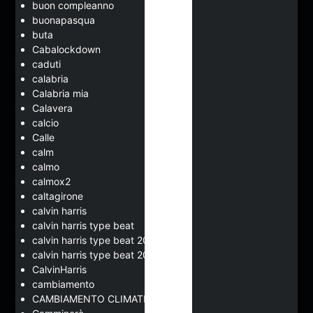
buon compleanno
buonapasqua
buta
Cabalockdown
caduti
calabria
Calabria mia
Calavera
calcio
Calle
calm
calmo
calmox2
caltagirone
calvin harris
calvin harris type beat
calvin harris type beat 2020
calvin harris type beat 2022
CalvinHarris
cambiamento
CAMBIAMENTO CLIMATICO