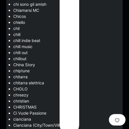
chi sono gli amish
Chiamarsi MC
Chicos
chiello
chil
chill
chill indie beat
chill music
chill out
chillout
China Story
chiptune
chitarra
chitarra elettrica
CHOLO
chreezy
christian
CHRISTMAS
Ci Vuole Passione
cianciana
Cianciana (City/Town/Village)