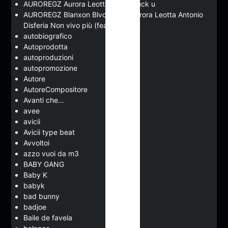
AUROREGZ Aurora Leotta SEBKI Fuck u
AUROREGZ Blanxon Blvckrosae Aurora Leotta Antonio
Disferia Non vivo più (feat. Blanxon
autobiografico
Autoprodotta
autoproduzioni
autopromozione
Autore
AutoreCompositore
Avanti che…
avee
avicii
Avicii type beat
Avvoltoi
azzo vuoi da m3
BABY GANG
Baby K
babyk
bad bunny
badjoe
Baile de favela