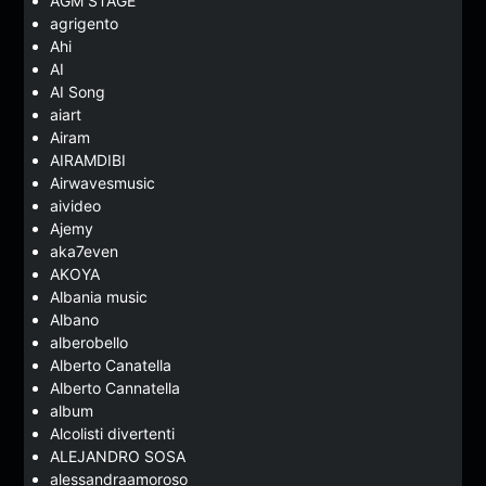
AGM STAGE
agrigento
Ahi
AI
AI Song
aiart
Airam
AIRAMDIBI
Airwavesmusic
aivideo
Ajemy
aka7even
AKOYA
Albania music
Albano
alberobello
Alberto Canatella
Alberto Cannatella
album
Alcolisti divertenti
ALEJANDRO SOSA
alessandraamoroso