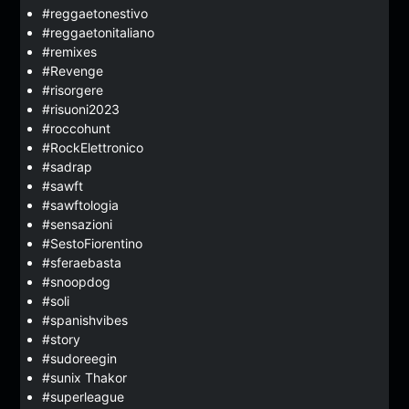
#reggaetonestivo
#reggaetonitaliano
#remixes
#Revenge
#risorgere
#risuoni2023
#roccohunt
#RockElettronico
#sadrap
#sawft
#sawftologia
#sensazioni
#SestoFiorentino
#sferaebasta
#snoopdog
#soli
#spanishvibes
#story
#sudoreegin
#sunix Thakor
#superleague