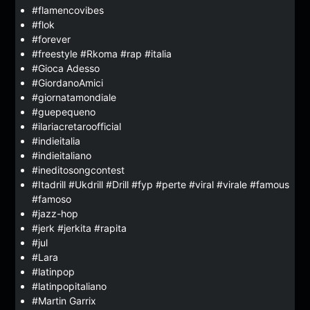
#flamencovibes
#flok
#forever
#freestyle #Rkoma #rap #italia
#Gioca Adesso
#GiordanoAmici
#giornatamondiale
#guepequeno
#ilariacretaroofficial
#indieitalia
#indieitaliano
#ineditosongcontest
#Itadrill #Ukdrill #Drill #fyp #perte #viral #virale #famous
#famoso
#jazz-hop
#jerk #jerkita #rapita
#jul
#Lara
#latinpop
#latinpopitaliano
#Martin Garrix