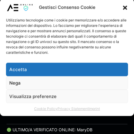
Live – Marco Pernice
(prod. Danko)
MARCO PERNICE
Danko
[official video]
(Official Video)
Gestisci Consenso Cookie
ACQUISTA
SPOTIFY
Utilizziamo tecnologie come i cookie per memorizzare e/o accedere alle
informazioni del dispositivo. Lo facciamo per migliorare l'esperienza di
navigazione e per mostrare annunci personalizzati. Il consenso a queste
tecnologie ci consentirà di elaborare dati quali il comportamento di
navigazione o gli ID univoci su questo sito. Il mancato consenso o la
revoca del consenso possono influire negativamente su alcune
caratteristiche e funzioni.
Accetta
Nega
Gönn Dir
Visualizza preferenze
TeBo feat N.I.K.O.
Cookie Policy
Privacy Statement
Imprint
ULTIMO/A VERIFICATO ONLINE: MaryDB