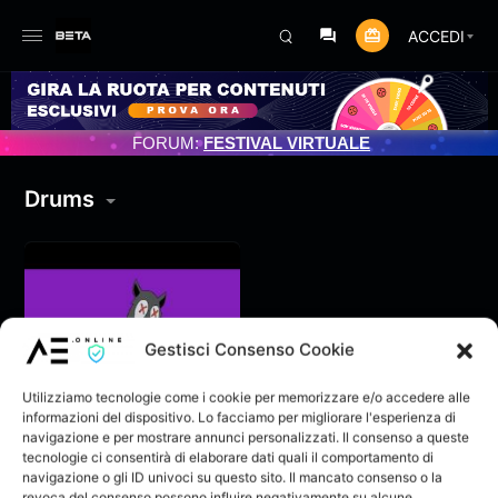
ACCEDI
NTO PROGRAMMATO 3/07/2025
FORUM:
FESTIVAL VIRTUALE
Drums
Gestisci Consenso Cookie
Utilizziamo tecnologie come i cookie per memorizzare e/o accedere alle
informazioni del dispositivo. Lo facciamo per migliorare l'esperienza di
navigazione e per mostrare annunci personalizzati. Il consenso a queste
tecnologie ci consentirà di elaborare dati quali il comportamento di
navigazione o gli ID univoci su questo sito. Il mancato consenso o la
Mimikyu#778 (Prod.
revoca del consenso possono influire negativamente su alcune