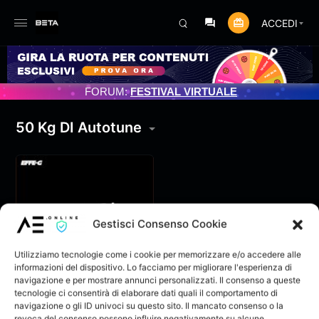
ACCEDI
NTO PROGRAMMATO 3/07/2025
FORUM:
FESTIVAL VIRTUALE
50 Kg DI Autotune
Gestisci Consenso Cookie
Utilizziamo tecnologie come i cookie per memorizzare e/o accedere alle
informazioni del dispositivo. Lo facciamo per migliorare l'esperienza di
navigazione e per mostrare annunci personalizzati. Il consenso a queste
tecnologie ci consentirà di elaborare dati quali il comportamento di
navigazione o gli ID univoci su questo sito. Il mancato consenso o la
50 Kg DI Autotune
revoca del consenso possono influire negativamente su alcune