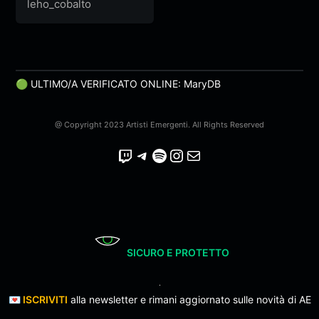
(nananana) – (Official
leho_cobalto
Video)
🟢 ULTIMO/A VERIFICATO ONLINE: MaryDB
@ Copyright 2023 Artisti Emergenti. All Rights Reserved
Twitch
Telegram
Spotify
Instagram
Email
SICURO E PROTETTO
💌
ISCRIVITI
alla newsletter e rimani aggiornato sulle novità di AE