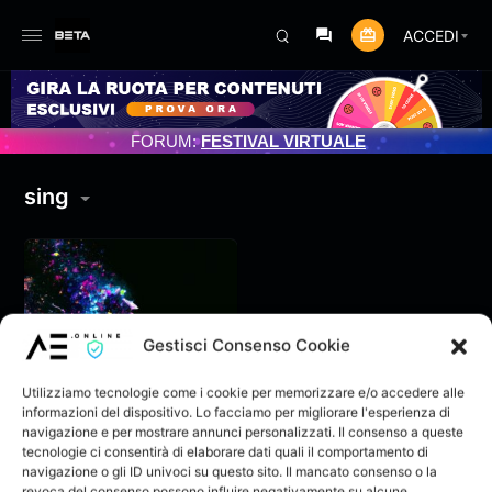
ACCEDI
NAMENTO PROGRAMMATO 3/07/2025
FORUM:
FESTIVAL VIRTUALE
sing
Gestisci Consenso Cookie
Utilizziamo tecnologie come i cookie per memorizzare e/o accedere alle
informazioni del dispositivo. Lo facciamo per migliorare l'esperienza di
navigazione e per mostrare annunci personalizzati. Il consenso a queste
tecnologie ci consentirà di elaborare dati quali il comportamento di
navigazione o gli ID univoci su questo sito. Il mancato consenso o la
Daniele Albanesi –
revoca del consenso possono influire negativamente su alcune