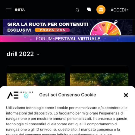
ACCEDI
MENTO PROGRAMMATO 3/07/2025
FORUM:
FESTIVAL VIRTUALE
drill 2022
Gestisci Consenso Cookie
Utilizziamo tecnologie come i cookie per memorizzare e/o accedere alle
informazioni del dispositivo. Lo facciamo per migliorare l'esperienza di
navigazione e per mostrare annunci personalizzati. Il consenso a queste
tecnologie ci consentirà di elaborare dati quali il comportamento di
navigazione o gli ID univoci su questo sito. Il mancato consenso o la
Leway – YOGA
Leway – YOGA
revoca del consenso possono influire negativamente su alcune