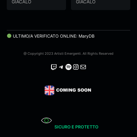
Quante Canzoni
Quante Canzoni
GIACALO
GIACALO
(Official Video)
(Official Video)
ULTIMO/A VERIFICATO ONLINE: MaryDB
@ Copyright 2023 Artisti Emergenti. All Rights Reserved
Twitch
Telegram
Spotify
Instagram
Email
SICURO E PROTETTO