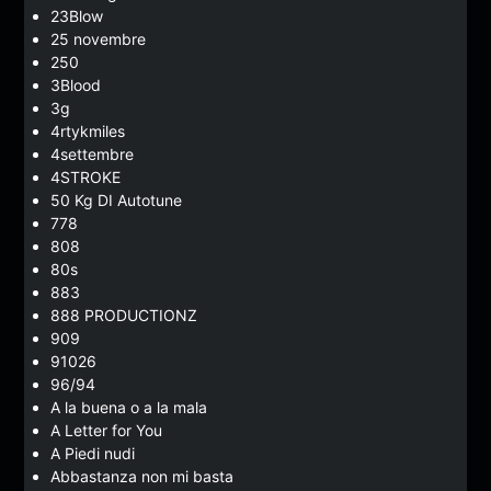
23Blow
25 novembre
250
3Blood
3g
4rtykmiles
4settembre
4STROKE
50 Kg DI Autotune
778
808
80s
883
888 PRODUCTIONZ
909
91026
96/94
A la buena o a la mala
A Letter for You
A Piedi nudi
Abbastanza non mi basta