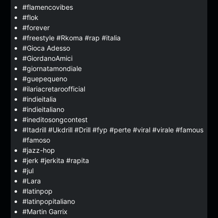
#flamencovibes
#flok
#forever
#freestyle #Rkoma #rap #italia
#Gioca Adesso
#GiordanoAmici
#giornatamondiale
#guepequeno
#ilariacretaroofficial
#indieitalia
#indieitaliano
#ineditosongcontest
#Itadrill #Ukdrill #Drill #fyp #perte #viral #virale #famous
#famoso
#jazz-hop
#jerk #jerkita #rapita
#jul
#Lara
#latinpop
#latinpopitaliano
#Martin Garrix