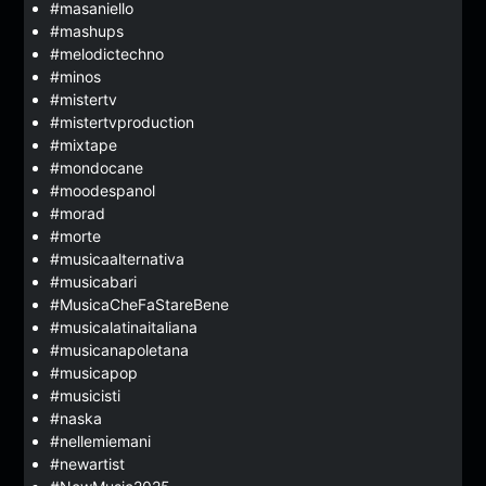
#masaniello
#mashups
#melodictechno
#minos
#mistertv
#mistertvproduction
#mixtape
#mondocane
#moodespanol
#morad
#morte
#musicaalternativa
#musicabari
#MusicaCheFaStareBene
#musicalatinaitaliana
#musicanapoletana
#musicapop
#musicisti
#naska
#nellemiemani
#newartist