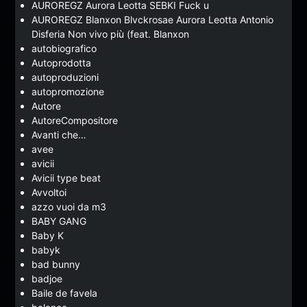
AUROREGZ Aurora Leotta SEBKI Fuck u
AUROREGZ Blanxon Blvckrosae Aurora Leotta Antonio
Disferia Non vivo più (feat. Blanxon
autobiografico
Autoprodotta
autoproduzioni
autopromozione
Autore
AutoreCompositore
Avanti che…
avee
avicii
Avicii type beat
Avvoltoi
azzo vuoi da m3
BABY GANG
Baby K
babyk
bad bunny
badjoe
Baile de favela