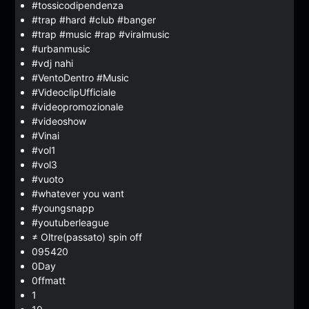
#tossicodipendenza
#trap #hard #club #banger
#trap #music #rap #viralmusic
#urbanmusic
#vdj nahi
#VentoDentro #Music
#VideoclipUfficiale
#videopromozionale
#videoshow
#Vinai
#vol1
#vol3
#vuoto
#whatever you want
#youngsnapp
#youtuberleague
≠ Oltre(passato) spin off
095420
0Day
0ffmatt
1