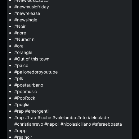
#NewMusic2025
#newmusicfriday
#newrelease
#newsingle
#Noir
#nore
#Nurad1n
#ora
#orangle
#Out of this town
#palco
#pallonedoroyoutube
#plk
#poetaurbano
#popmusic
#PopRock
#puglia
#rap #emergenti
#rap #trap #luche #valelambo #nto #leleblade
#christianrevo #napoli #nicolasiciliano #sferaebbasta
#rapp
#realnoir