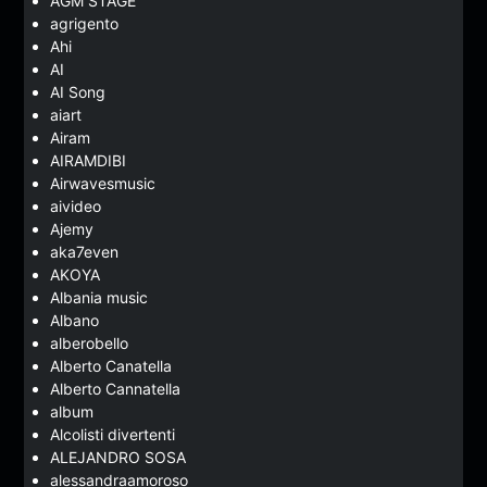
AGM STAGE
agrigento
Ahi
AI
AI Song
aiart
Airam
AIRAMDIBI
Airwavesmusic
aivideo
Ajemy
aka7even
AKOYA
Albania music
Albano
alberobello
Alberto Canatella
Alberto Cannatella
album
Alcolisti divertenti
ALEJANDRO SOSA
alessandraamoroso