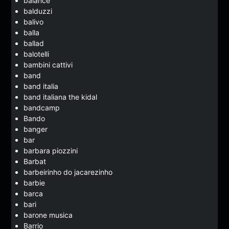
balance
balduzzi
balivo
balla
ballad
balotelli
bambini cattivi
band
band italia
band italiana the kidal
bandcamp
Bando
banger
bar
barbara piozzini
Barbat
barbeirinho do jacarezinho
barbie
barca
bari
barone musica
Barrio