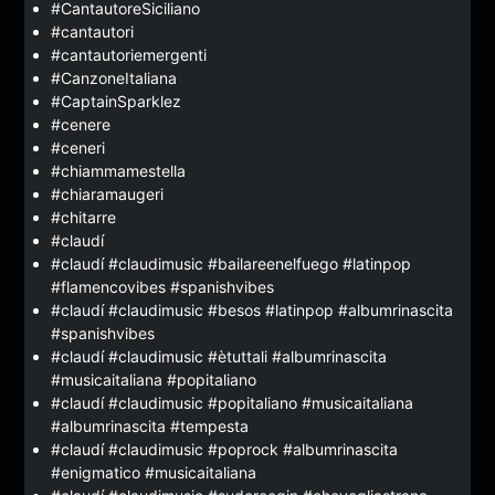
#CantautoreSiciliano
#cantautori
#cantautoriemergenti
#CanzoneItaliana
#CaptainSparklez
#cenere
#ceneri
#chiammamestella
#chiaramaugeri
#chitarre
#claudí
#claudí #claudimusic #bailareenelfuego #latinpop
#flamencovibes #spanishvibes
#claudí #claudimusic #besos #latinpop #albumrinascita
#spanishvibes
#claudí #claudimusic #ètuttali #albumrinascita
#musicaitaliana #popitaliano
#claudí #claudimusic #popitaliano #musicaitaliana
#albumrinascita #tempesta
#claudí #claudimusic #poprock #albumrinascita
#enigmatico #musicaitaliana