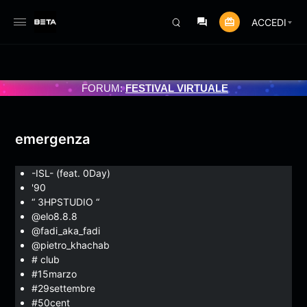
ACCEDI
MMATO 3/07/2025
FORUM:
FESTIVAL VIRTUALE
emergenza
-ISL- (feat. 0Day)
'90
“ 3HPSTUDIO “
@elo8.8.8
@fadi_aka_fadi
@pietro_khachab
# club
#15marzo
#29settembre
#50cent