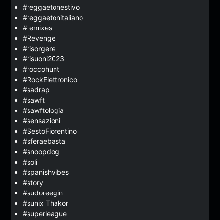
#reggaetonestivo
#reggaetonitaliano
#remixes
#Revenge
#risorgere
#risuoni2023
#roccohunt
#RockElettronico
#sadrap
#sawft
#sawftologia
#sensazioni
#SestoFiorentino
#sferaebasta
#snoopdog
#soli
#spanishvibes
#story
#sudoreegin
#sunix Thakor
#superleague