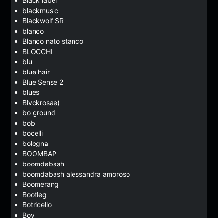
Black label
blackmusic
Blackwolf SR
blanco
Blanco nato stanco
BLOCCHI
blu
blue hair
Blue Sense 2
blues
Blvckrosae)
bo ground
bob
bocelli
bologna
BOOMBAP
boomdabash
boomdabash alessandra amoroso
Boomerang
Bootleg
Botricello
Boy