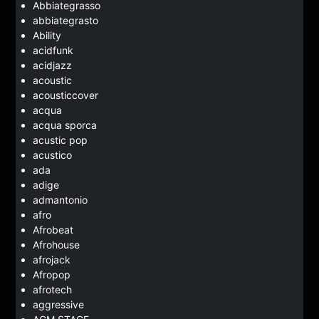
Abbiategrasso
abbiategrasto
Ability
acidfunk
acidjazz
acoustic
acousticcover
acqua
acqua sporca
acustic pop
acustico
ada
adige
admantonio
afro
Afrobeat
Afrohouse
afrojack
Afropop
afrotech
aggressive