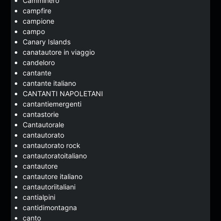
Camminerò
campfire
campione
campo
Canary Islands
canatautore in viaggio
candeloro
cantante
cantante italiano
CANTANTI NAPOLETANI
cantantiemergenti
cantastorie
Cantautorale
cantautorato
cantautorato rock
cantautoratoitaliano
cantautore
cantautore italiano
cantautoriitaliani
cantialpini
cantidimontagna
canto