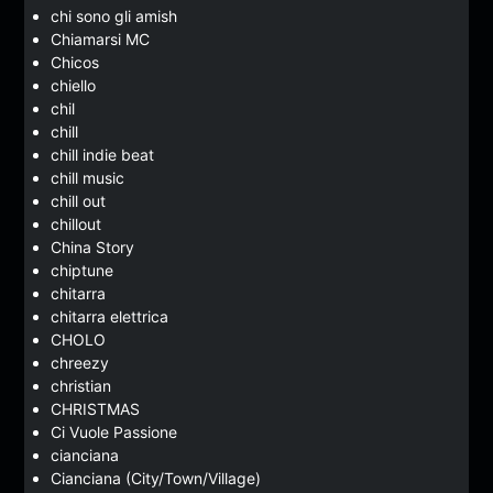
chi sono gli amish
Chiamarsi MC
Chicos
chiello
chil
chill
chill indie beat
chill music
chill out
chillout
China Story
chiptune
chitarra
chitarra elettrica
CHOLO
chreezy
christian
CHRISTMAS
Ci Vuole Passione
cianciana
Cianciana (City/Town/Village)