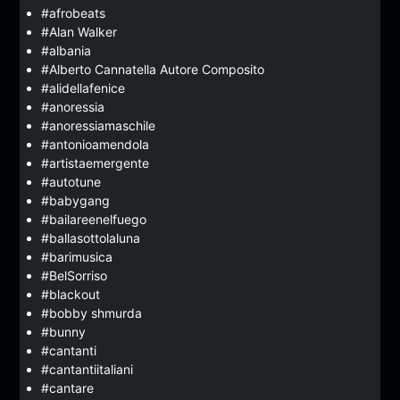
#afrobeats
#Alan Walker
#albania
#Alberto Cannatella Autore Composito
#alidellafenice
#anoressia
#anoressiamaschile
#antonioamendola
#artistaemergente
#autotune
#babygang
#bailareenelfuego
#ballasottolaluna
#barimusica
#BelSorriso
#blackout
#bobby shmurda
#bunny
#cantanti
#cantantiitaliani
#cantare