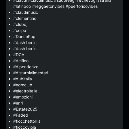
#claudí #claudimusic #sudoreegin #chevogliastrana
#latinpop #reggaetonvibes #puertoricovibes
#claudimusic
#clementino
#clubdj
#colpa
#DancePop
#dash berlin
#dash berlin
#DCA
#delfino
#dipendenze
#disturbialimentari
#dubitalia
#edmclub
#electroitalia
#emozioni
#enri
#Estate2025
#Faded
#fiocchettolilla
#fioccoviola