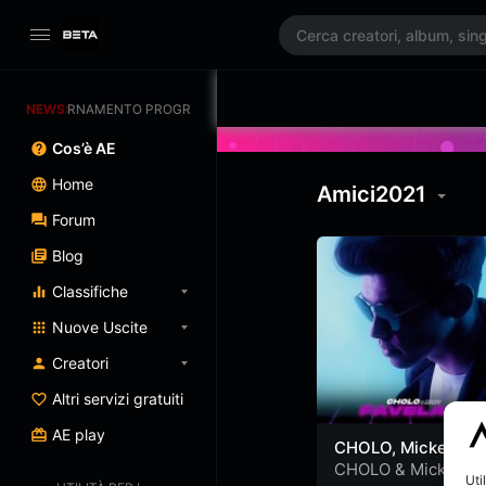
AGGIORNAMENTO PROGRAMMATO 3/07/2025
NEWS:
Cos’è AE
Home
Amici2021
Forum
Blog
Classifiche
Nuove Uscite
Creatori
Altri servizi gratuiti
AE play
CHOLO, Mickey –
FAVELAS (Visual)
CHOLO
&
Mickey
Uti