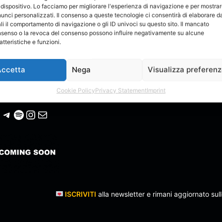
 dispositivo. Lo facciamo per migliorare l'esperienza di navigazione e per mostra
unci personalizzati. Il consenso a queste tecnologie ci consentirà di elaborare da
li il comportamento di navigazione o gli ID univoci su questo sito. Il mancato
senso o la revoca del consenso possono influire negativamente su alcune
atteristiche e funzioni.
TO ONLINE: MaryDB
Accetta
Nega
Visualizza preferen
Cookie Policy
Privacy Statement
Imprint
isti Emergenti. All Rights Reserved
Telegram
Spotify
Instagram
Email
ISCRIVITI
alla newsletter e rimani aggiornato sull