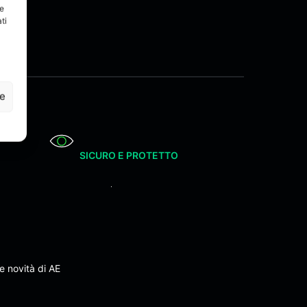
re
ti
ze
SICURO E PROTETTO
e novità di AE