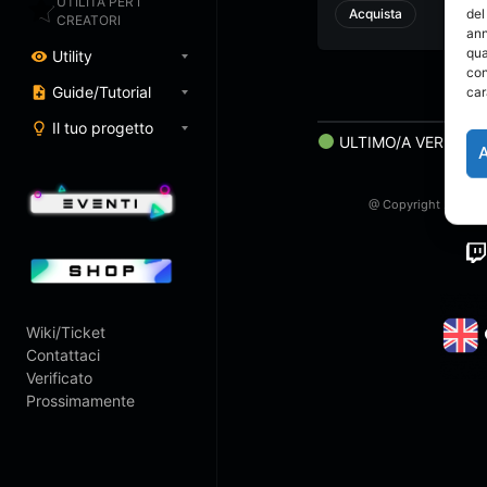
UTILITÀ PER I
del
Acquista
CREATORI
ann
qua
Utility
con
Guide/Tutorial
car
Il tuo progetto
ULTIMO/A VERIFICA
@ Copyright 2023 Art
Twitch
Wiki/Ticket
Contattaci
Verificato
Prossimamente