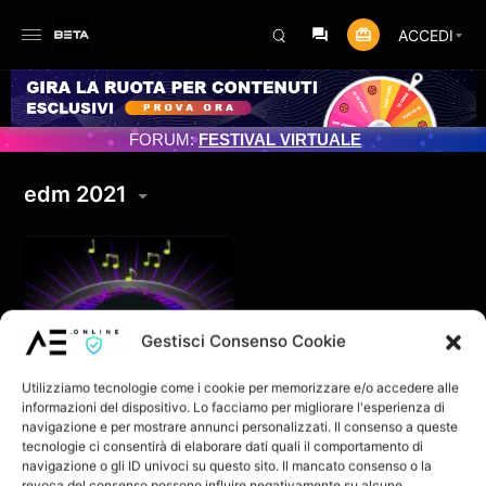
ACCEDI
PROGRAMMATO 3/07/2025
FORUM:
FESTIVAL VIRTUALE
edm 2021
Gestisci Consenso Cookie
Utilizziamo tecnologie come i cookie per memorizzare e/o accedere alle
informazioni del dispositivo. Lo facciamo per migliorare l'esperienza di
navigazione e per mostrare annunci personalizzati. Il consenso a queste
tecnologie ci consentirà di elaborare dati quali il comportamento di
navigazione o gli ID univoci su questo sito. Il mancato consenso o la
Brais & Quando &
revoca del consenso possono influire negativamente su alcune