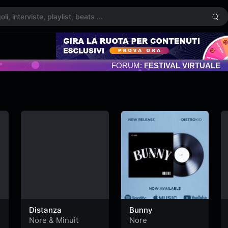
FORUM:
FESTIVAL VIRTUALE
Distanza
Bunny
Nore
&
Minuit
Nore