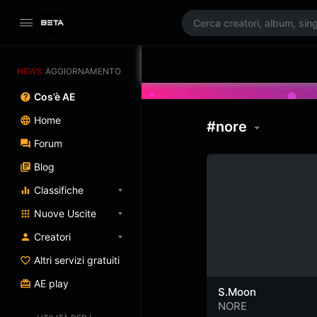
NEWS:
AGGIORNAMENTO PROGRAMMATO 3/07/2025
Cos’è AE
Home
#nore
Forum
Blog
Classifiche
Nuove Uscite
Creatori
Altri servizi gratuiti
AE play
S.Moon
NORE