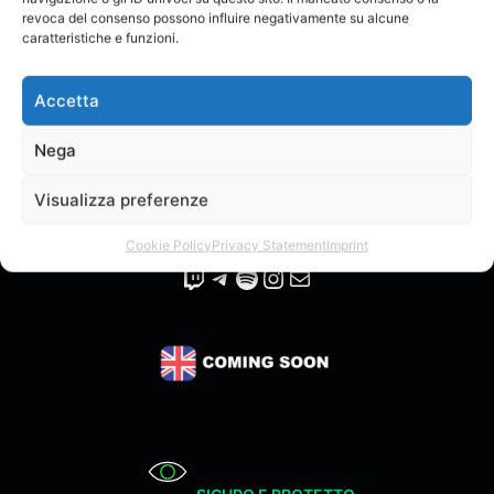
Miracolo
MaryDB
revoca del consenso possono influire negativamente su alcune
Acquista
caratteristiche e funzioni.
Accetta
Nega
ULTIMO/A VERIFICATO ONLINE: MaryDB
Visualizza preferenze
@ Copyright 2023 Artisti Emergenti. All Rights Reserved
Cookie Policy
Privacy Statement
Imprint
Twitch
Telegram
Spotify
Instagram
Email