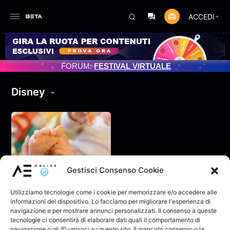
ACCEDI
O PROGRAMMATO 3/07/2025
FORUM:
FESTIVAL VIRTUALE
Disney
Gestisci Consenso Cookie
Utilizziamo tecnologie come i cookie per memorizzare e/o accedere alle
informazioni del dispositivo. Lo facciamo per migliorare l'esperienza di
navigazione e per mostrare annunci personalizzati. Il consenso a queste
tecnologie ci consentirà di elaborare dati quali il comportamento di
Eden il nostro
navigazione o gli ID univoci su questo sito. Il mancato consenso o la