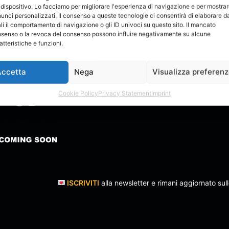
 dispositivo. Lo facciamo per migliorare l'esperienza di navigazione e per mostra
unci personalizzati. Il consenso a queste tecnologie ci consentirà di elaborare da
li il comportamento di navigazione o gli ID univoci su questo sito. Il mancato
senso o la revoca del consenso possono influire negativamente su alcune
atteristiche e funzioni.
TO ONLINE: MaryDB
Accetta
Nega
Visualizza preferen
isti Emergenti. All Rights Reserved
Cookie Policy
Privacy Statement
Imprint
Telegram
Spotify
Instagram
Email
ISCRIVITI
alla newsletter e rimani aggiornato sull