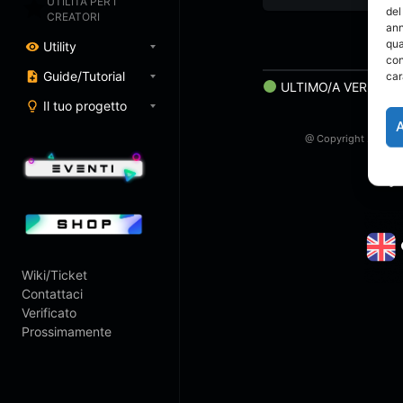
UTILITÀ PER I
del
CREATORI
ann
qua
Utility
con
Guide/Tutorial
car
ULTIMO/A VERIFICA
Il tuo progetto
@ Copyright 2023 Art
Twitch
Wiki/Ticket
Contattaci
Verificato
Prossimamente