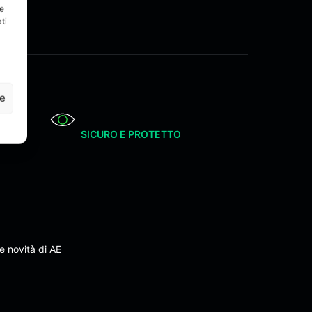
re
ti
ze
SICURO E PROTETTO
e novità di AE