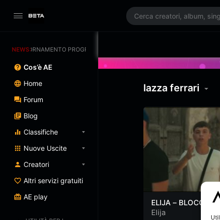
AGGIORNAMENTO PROGRAMMATO 3/07/2025
NEWS:
Cos’è AE
Home
lazza ferrari
Forum
Blog
Classifiche
Nuove Uscite
Creatori
Altri servizi gratuiti
AE play
ELIJA – BLOCCHI
(Official Video)
Elija
Uti