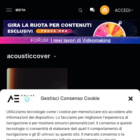
ACCEDI
ENTO PROGRAMMATO 3/07/2025
FORUM:
I miei lavori di Videomaking
acousticcover
Gestisci Consenso Cookie
Utilizziamo tecnologie come i cookie per memorizzare e/o accedere alle
informazioni del dispositivo. Lo facciamo per migliorare l'esperienza di
navigazione e per mostrare annunci personalizzati. Il consenso a queste
tecnologie ci consentirà di elaborare dati quali il comportamento di
navigazione o gli ID univoci su questo sito. Il mancato consenso o la
Ma poi? · Mary J &
revoca del consenso possono influire negativamente su alcune