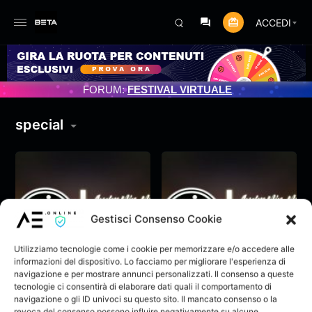
ACCEDI
ENTO PROGRAMMATO 3/07/2025
FORUM:
FESTIVAL VIRTUALE
special
Gestisci Consenso Cookie
Utilizziamo tecnologie come i cookie per memorizzare e/o accedere alle
informazioni del dispositivo. Lo facciamo per migliorare l'esperienza di
navigazione e per mostrare annunci personalizzati. Il consenso a queste
tecnologie ci consentirà di elaborare dati quali il comportamento di
navigazione o gli ID univoci su questo sito. Il mancato consenso o la
P-Simmax –
P-Simmax –
revoca del consenso possono influire negativamente su alcune