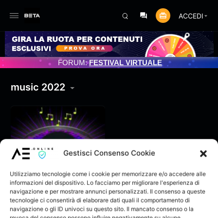
ACCEDI
AMENTO PROGRAMMATO 3/07/2025
FORUM:
FESTIVAL VIRTUALE
music 2022
Gestisci Consenso Cookie
Utilizziamo tecnologie come i cookie per memorizzare e/o accedere alle
informazioni del dispositivo. Lo facciamo per migliorare l'esperienza di
navigazione e per mostrare annunci personalizzati. Il consenso a queste
tecnologie ci consentirà di elaborare dati quali il comportamento di
navigazione o gli ID univoci su questo sito. Il mancato consenso o la
Brais & Quando &
revoca del consenso possono influire negativamente su alcune