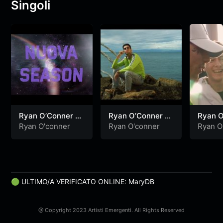
Singoli
Ryan O’Conner –
Ryan O’Conner –
Ryan O
NUOVA SEASON
PICCOLO (Prod.
Sarso 
Ryan O'conner
Ryan O'conner
Ryan O
(Prod. Dome)
Chill Jaks)
(Prod. 
🟢 ULTIMO/A VERIFICATO ONLINE: MaryDB
@ Copyright 2023 Artisti Emergenti. All Rights Reserved