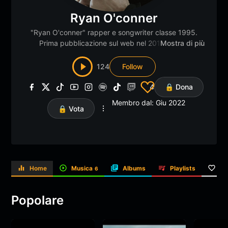
Ryan O'conner
"Ryan O'conner" rapper e songwriter classe 1995.
Prima pubblicazione sul web nel 2014. Lavori
Mostra di più
pubblicati: - Italia Mixtape (2015) - 250 EP (2016) -
Prequel (2020) (Sparo Parole)
124
Follow
4
🔒 Dona
Membro dal: Giu 2022
🔒 Vota
Home
Musica
Albums
Playlists
Li
6
Popolare