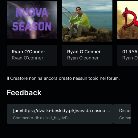
Ryan O’Conner –
Ryan O’Conner –
01.RYA
NUOVA SEASON
PICCOLO (Prod.
DORN
Ryan O'conner
Ryan O'conner
Ryan O
(Prod. Dome)
Chill Jaks)
(Prod. 
(OFFIC
(250 E
Il Creatore non ha ancora creato nessun topic nel forum.
Feedback
[url=https://dzialki-beskidy.pl/]vavada casino ...
Discover 
Commento di: dzialki_be_dvPa
Commento