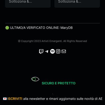
Sottozona
&
Sottozona
&
Sottozona2
Sottozona2
🟢 ULTIMO/A VERIFICATO ONLINE: MaryDB
@ Copyright 2023 Artisti Emergenti. All Rights Reserved
Twitch
Telegram
Spotify
Instagram
Email
SICURO E PROTETTO
💌
ISCRIVITI
alla newsletter e rimani aggiornato sulle novità di AE