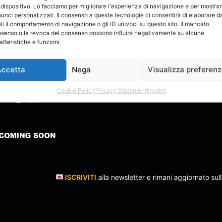
 dispositivo. Lo facciamo per migliorare l'esperienza di navigazione e per mostra
unci personalizzati. Il consenso a queste tecnologie ci consentirà di elaborare da
li il comportamento di navigazione o gli ID univoci su questo sito. Il mancato
senso o la revoca del consenso possono influire negativamente su alcune
atteristiche e funzioni.
TO ONLINE: MaryDB
Accetta
Nega
Visualizza preferen
isti Emergenti. All Rights Reserved
Cookie Policy
Privacy Statement
Imprint
Telegram
Spotify
Instagram
Email
ISCRIVITI
alla newsletter e rimani aggiornato sull