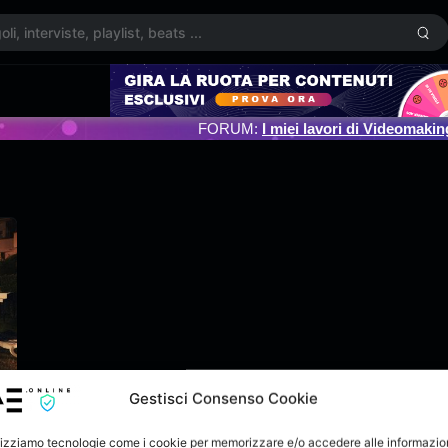
FORUM:
I miei lavori di Videomakin
Gestisci Consenso Cookie
lizziamo tecnologie come i cookie per memorizzare e/o accedere alle informazio