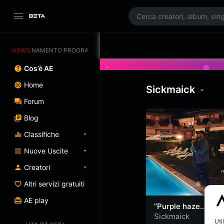
AGGIORNAMENTO PROGRAMMATO 3/07/2025
NEWS:
Cos’è AE
Home
Sickmaick
Forum
Blog
Classifiche
Nuove Uscite
Creatori
Altri servizi gratuiti
AE play
“Purple haze
devastante” (Prod.
Sickmaick
Uti