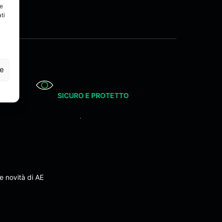
re
ti
ze
SICURO E PROTETTO
e novità di AE