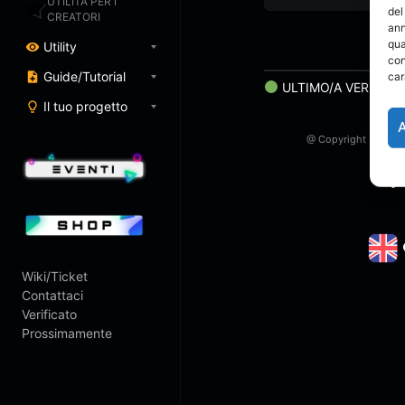
Nxnja)
UTILITÀ PER I
del
CREATORI
ann
qua
Utility
con
Guide/Tutorial
car
ULTIMO/A VERIFICA
Il tuo progetto
@ Copyright 2023 Art
Twitch
Wiki/Ticket
Contattaci
Verificato
Prossimamente