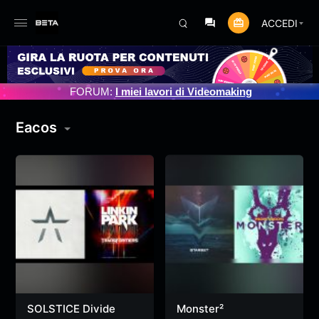
ACCEDI
NTO PROGRAMMATO 3/07/2025
FORUM:
I miei lavori di Videomaking
Eacos
SOLSTICE Divide
Monster²