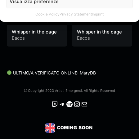
Visualizza preferenze
Cookie Policy
Privacy Statement
Imprint
Whisper in the cage
Whisper in the cage
Eacos
Eacos
ULTIMO/A VERIFICATO ONLINE: MaryDB
@ Copyright 2023 Artisti Emergenti. All Rights Reserved
Twitch
Telegram
Spotify
Instagram
Email