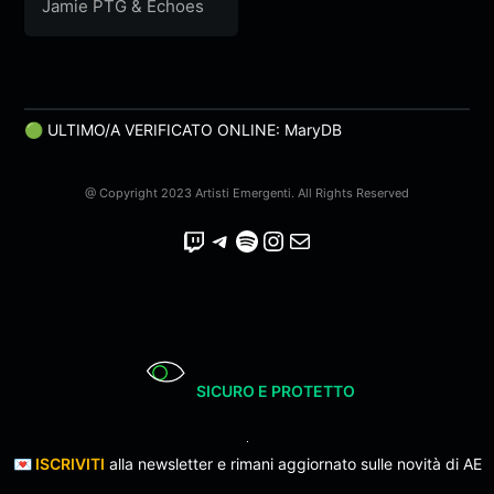
Dell’Unesco
Jamie PTG
&
Echoes
🟢 ULTIMO/A VERIFICATO ONLINE: MaryDB
@ Copyright 2023 Artisti Emergenti. All Rights Reserved
Twitch
Telegram
Spotify
Instagram
Email
SICURO E PROTETTO
💌
ISCRIVITI
alla newsletter e rimani aggiornato sulle novità di AE