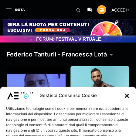
ACCEDI
ENTO PROGRAMMATO 3/07/2025
FORUM:
FESTIVAL VIRTUALE
Federico Tanturli - Francesca Lotà
Gestisci Consenso Cookie
Utilizziamo tecnologie come i cookie per memorizzare e/o accedere alle
informazioni del dispositivo. Lo facciamo per migliorare l'esperienza di
navigazione e per mostrare annunci personalizzati. Il consenso a queste
tecnologie ci consentirà di elaborare dati quali il comportamento di
navigazione o gli ID univoci su questo sito. Il mancato consenso o la
OCCHI DI CIELO
LOCO POR TI
revoca del consenso possono influire negativamente su alcune