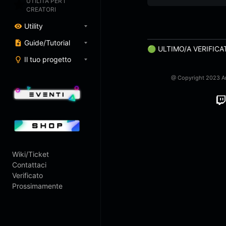
UTILITÀ PER I
&
Gabriele Braga
CREATORI
Utility
Guide/Tutorial
🟢 ULTIMO/A VERIFICA
Il tuo progetto
@ Copyright 2023 Art
Twitch
Wiki/Ticket
Contattaci
Verificato
Prossimamente