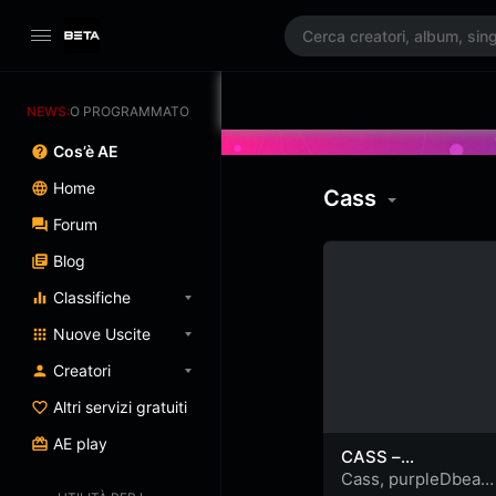
RNAMENTO PROGRAMMATO 3/07/2025
NEWS:
Cos’è AE
Home
Cass
Forum
Blog
Classifiche
Nuove Uscite
Creatori
Altri servizi gratuiti
AE play
CASS –
INCASSTRATO EP
Cass
,
purpleDbeatz