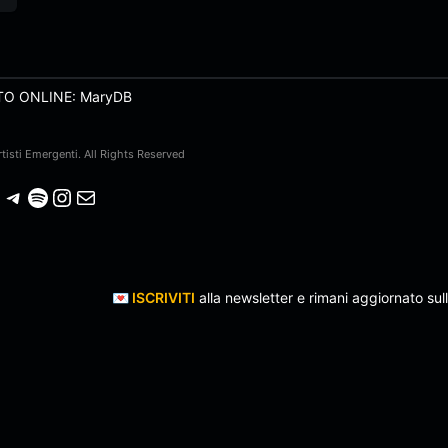
TO ONLINE: MaryDB
isti Emergenti. All Rights Reserved
Telegram
Spotify
Instagram
Email
💌
ISCRIVITI
alla newsletter e rimani aggiornato sull