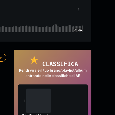
01:00
ow
CLASSIFICA
Rendi virale il tuo brano/playlist/album
entrando nelle classifiche di AE