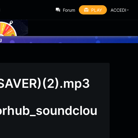
Forum
PLAY
ACCEDI
g
ISAVER)(2).mp3
forhub_soundclou