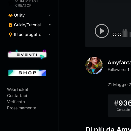
UTILITÀ PER I
CREATORI
Utility
Guide/Tutorial
Il tuo progetto
00:00
Amyfant
Followers:
1
21 Maggio 
Wiki/Ticket
Contattaci
#
93
Verificato
Prossimamente
Generale
Di più da Am