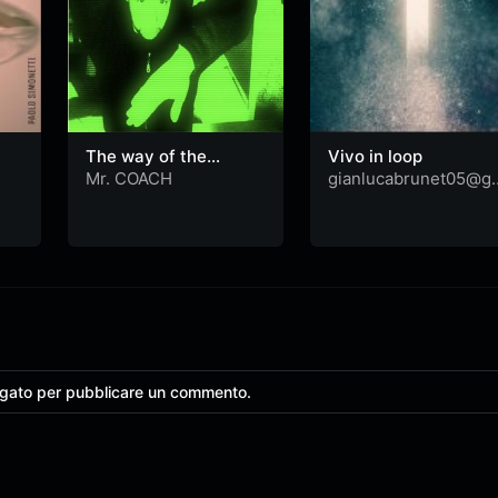
The way of the
Vivo in loop
infinite mystery
Mr. COACH
gianlucabrunet05@g
ail.com
ggato per pubblicare un commento.