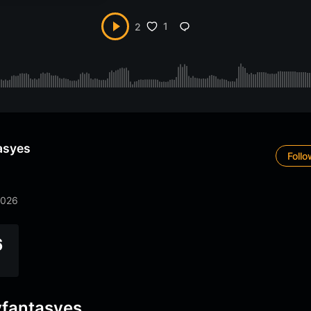
1
2
asyes
Foll
2026
6
yfantasyes