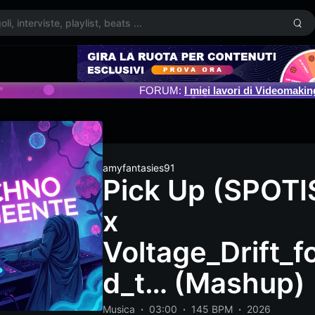
FORUM:
I miei lavori di Videomakin
amyfantasies91
Pick Up (SPOT
x
Voltage_Drift_
d_t… (Mashup)
Musica
03:00
145 BPM
2026