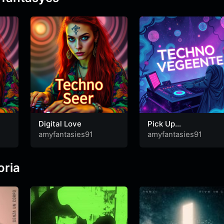
Digital Love
Pick Up
(SPOTISAVER)
amyfantasies91
amyfantasies91
(2).mp3 x
Voltage_Drift_forhub
soundcloud_t…
oria
(Mashup)