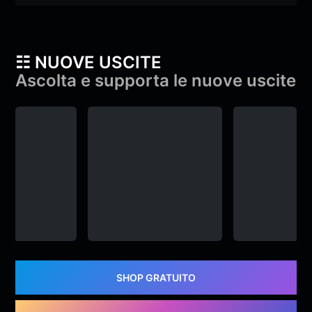
☷ NUOVE USCITE
Ascolta e supporta le nuove uscite
YAMA & Diga –
YAMA & Diga –
gameplay
gameplay
oe
YAMA
,
Diga
&
monroe
YAMA
,
Diga
&
monroe
SHOP GRATUITO