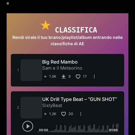
CLASSIFICA
Rendi virale il tuo brano/playlist/album entrando nelle
classifiche di AE
Big Red Mambo
Sam e il Meteorino
1.5K
9
17
UK Drill Type Beat – “GUN SHOT”
SixlyBeat
1.2K
30
00:00
01:00