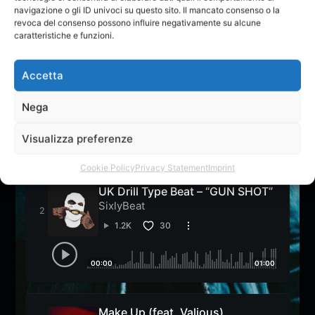
navigazione o gli ID univoci su questo sito. Il mancato consenso o la
revoca del consenso possono influire negativamente su alcune
CLASSIFICA
caratteristiche e funzioni.
Rendi virale il tuo brano/playlist/album entrando nelle
classifiche di AE
Accetta
Big Red Mambo
Nega
Sam e il Meteorino
Visualizza preferenze
1.5K
9
17
Cookie Policy
Privacy Statement
Imprint
UK Drill Type Beat – “GUN SHOT”
SixlyBeat
1.2K
30
00:00
01:00
Make Up (feat. Valious)