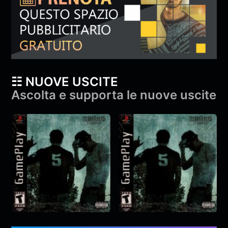
☷ NUOVE USCITE
Ascolta e supporta le nuove uscite
YAMA & Diga –
YAMA & Diga –
gameplay
gameplay
YAMA
,
Diga
&
monroe
YAMA
,
Diga
&
monroe