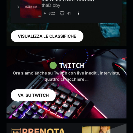
thaDibby
822
41
VISUALIZZA LE CLASSIFICHE
TWITCH
Ora siamo anche su Twitch con live inediti, interviste,
quattro chiacchiere …
VAI SU TWITCH