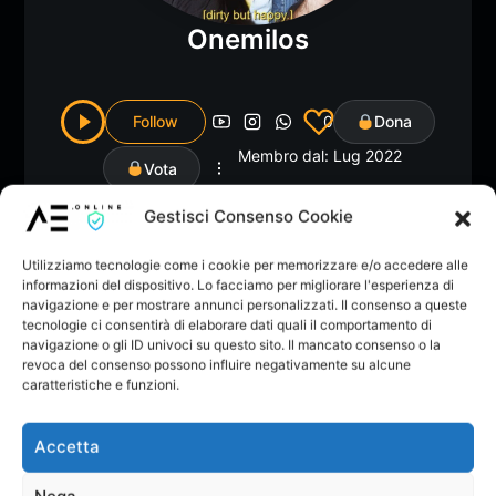
Onemilos
Follow
0
Dona
Membro dal: Lug 2022
Vota
Gestisci Consenso Cookie
Utilizziamo tecnologie come i cookie per memorizzare e/o accedere alle
informazioni del dispositivo. Lo facciamo per migliorare l'esperienza di
Home
Musica
Albums
Playlists
Li
2
navigazione e per mostrare annunci personalizzati. Il consenso a queste
tecnologie ci consentirà di elaborare dati quali il comportamento di
navigazione o gli ID univoci su questo sito. Il mancato consenso o la
revoca del consenso possono influire negativamente su alcune
Il Creatore non ha ancora creato nessun topic nel forum.
caratteristiche e funzioni.
Non ci sono Feedback
Accetta
Singoli