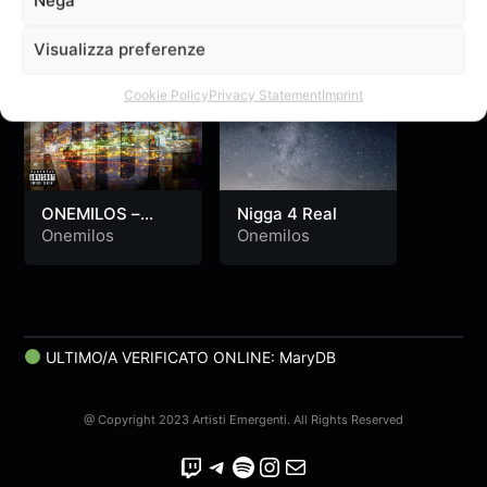
Nega
Visualizza preferenze
Cookie Policy
Privacy Statement
Imprint
ONEMILOS –
Nigga 4 Real
STICK TO THE
Onemilos
Onemilos
RIDE (Tsunami
Flow Exclusive)
ULTIMO/A VERIFICATO ONLINE: MaryDB
@ Copyright 2023 Artisti Emergenti. All Rights Reserved
Twitch
Telegram
Spotify
Instagram
Email