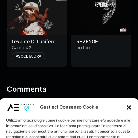
Levante Di Lucifero
REVENGE
CalmoX2
no lou
ASCOLTA ORA
Commenta
Gestisci Consenso Cookie
Devi essere loggato per pubblicare un
commento.
Utilizziamo tecnologie come i cookie per memorizzare e/o accedere alle
informazioni del dispositivo. Lo facciamo per migliorare l'esperienza di
navigazione e per mostrare annunci personalizzati. Il consenso a queste
tecnologie ci consentirà di elaborare dati quali il comportamento di