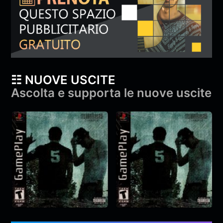
☷ NUOVE USCITE
Ascolta e supporta le nuove uscite
YAMA & Diga –
YAMA & Diga –
gameplay
gameplay
YAMA
,
Diga
&
monroe
YAMA
,
Diga
&
monroe