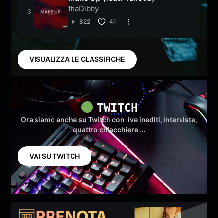
thaDibby
822
41
VISUALIZZA LE CLASSIFICHE
TWITCH
Ora siamo anche su Twitch con live inediti, interviste,
quattro chiacchiere …
VAI SU TWITCH