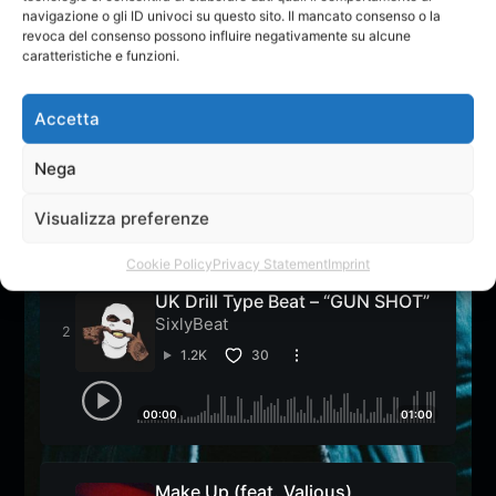
navigazione o gli ID univoci su questo sito. Il mancato consenso o la
revoca del consenso possono influire negativamente su alcune
CLASSIFICA
caratteristiche e funzioni.
Rendi virale il tuo brano/playlist/album entrando nelle
classifiche di AE
Accetta
Big Red Mambo
Nega
Sam e il Meteorino
Visualizza preferenze
1.5K
9
17
Cookie Policy
Privacy Statement
Imprint
UK Drill Type Beat – “GUN SHOT”
SixlyBeat
1.2K
30
00:00
01:00
Make Up (feat. Valious)