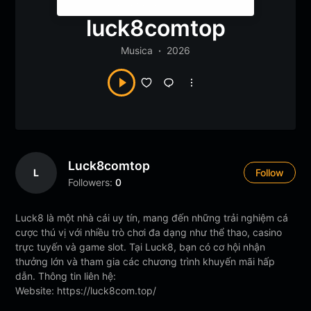
luck8comtop
Musica
2026
Luck8comtop
L
Follow
Followers:
0
Luck8 là một nhà cái uy tín, mang đến những trải nghiệm cá
cược thú vị với nhiều trò chơi đa dạng như thể thao, casino
trực tuyến và game slot. Tại Luck8, bạn có cơ hội nhận
thưởng lớn và tham gia các chương trình khuyến mãi hấp
dẫn. Thông tin liên hệ:
Website: https://luck8com.top/