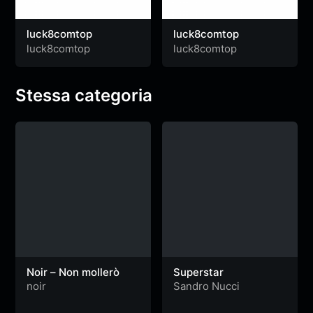
luck8comtop
luck8comtop
luck8comtop
luck8comtop
Stessa categoria
Noir – Non mollerò
Superstar
noir
Sandro Nucci