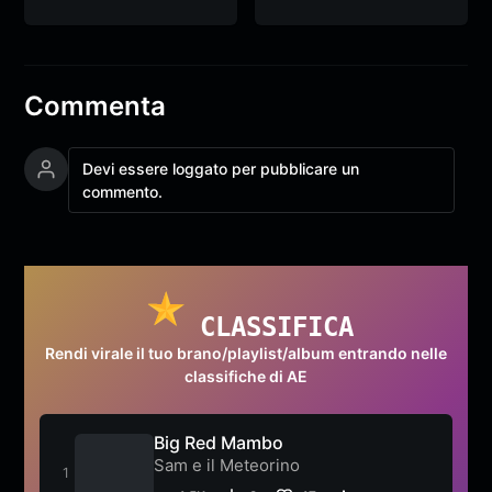
Commenta
Devi essere loggato per pubblicare un
commento.
CLASSIFICA
Rendi virale il tuo brano/playlist/album entrando nelle
classifiche di AE
Big Red Mambo
Sam e il Meteorino