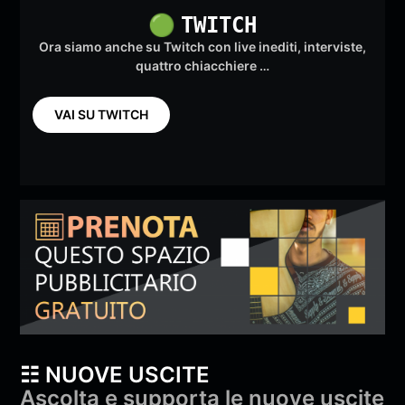
🟢
TWITCH
Ora siamo anche su Twitch con live inediti, interviste,
quattro chiacchiere …
VAI SU TWITCH
☷ NUOVE USCITE
Ascolta e supporta le nuove uscite