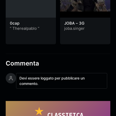
0cap
JOBA – 3G
“ Therealpablo “
joba.singer
Commenta
Devi essere loggato per pubblicare un
commento.
CLASSIFICA