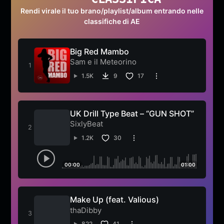
Rendi virale il tuo brano/playlist/album entrando nelle
classifiche di AE
Big Red Mambo
Sam e il Meteorino
1.5K
9
17
UK Drill Type Beat – “GUN SHOT”
SixlyBeat
1.2K
30
00:00
01:00
Make Up (feat. Valious)
thaDibby
822
41