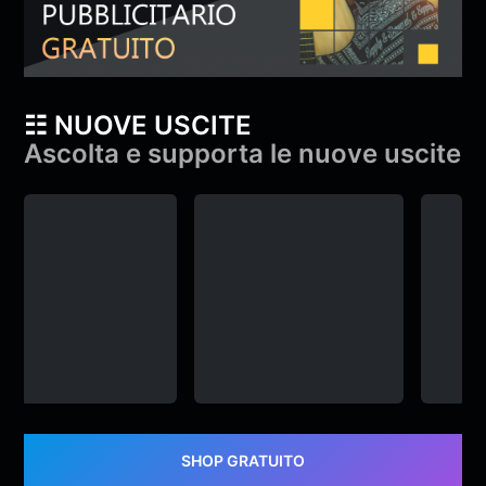
☷ NUOVE USCITE
Ascolta e supporta le nuove uscite
YAMA & Diga –
YAMA & Diga –
gameplay
gameplay
e
YAMA
,
Diga
&
monroe
YAMA
,
Diga
&
monroe
SHOP GRATUITO