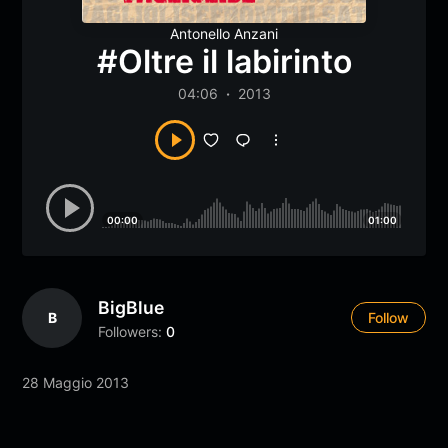
Antonello Anzani
#Oltre il labirinto
04:06
2013
00:00
01:00
BigBlue
B
Follow
Followers:
0
28 Maggio 2013