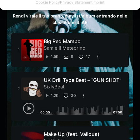
Cookie Policy
Privacy Statement
Imprint
CLASSIFICA
Rendi virale il tuo brano/playlist/album entrando nelle
classifiche di AE
Big Red Mambo
Sam e il Meteorino
1.5K
9
17
UK Drill Type Beat – “GUN SHOT”
SixlyBeat
1.2K
30
00:00
01:00
Make Up (feat. Valious)