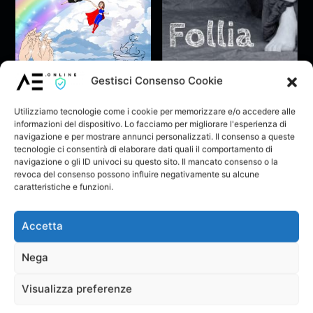
Gestisci Consenso Cookie
Maicol Cavestro feat
Follia
Bruna Sardo – Tanti
Maicol Cavestro
&
Sandro Nucci
auguri a me
Bruna Sardo
Utilizziamo tecnologie come i cookie per memorizzare e/o accedere alle
Ascolta
informazioni del dispositivo. Lo facciamo per migliorare l'esperienza di
navigazione e per mostrare annunci personalizzati. Il consenso a queste
tecnologie ci consentirà di elaborare dati quali il comportamento di
navigazione o gli ID univoci su questo sito. Il mancato consenso o la
revoca del consenso possono influire negativamente su alcune
caratteristiche e funzioni.
Commenta
Accetta
Devi essere loggato per pubblicare un
commento.
Nega
Visualizza preferenze