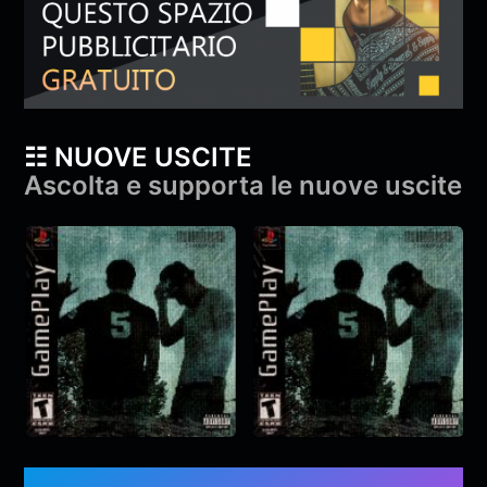
☷ NUOVE USCITE
Ascolta e supporta le nuove uscite
YAMA & Diga –
YAMA & Diga –
gameplay
gameplay
YAMA
,
Diga
&
monroe
YAMA
,
Diga
&
monroe