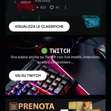
thaDibby
822
41
VISUALIZZA LE CLASSIFICHE
TWITCH
Ora siamo anche su Twitch con live inediti, interviste,
quattro chiacchiere …
VAI SU TWITCH