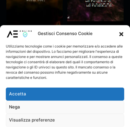
Gestisci Consenso Cookie
Flavio Calaon – The
GisoM – La rinascita
little dragon (Official
flaviocalaon__
GisoM
lyric Video)
Utilizziamo tecnologie come i cookie per memorizzare e/o accedere alle
informazioni del dispositivo. Lo facciamo per migliorare l'esperienza di
navigazione e per mostrare annunci personalizzati. Il consenso a queste
tecnologie ci consentirà di elaborare dati quali il comportamento di
navigazione o gli ID univoci su questo sito. Il mancato consenso o la
revoca del consenso possono influire negativamente su alcune
caratteristiche e funzioni.
Commenta
Accetta
Devi essere loggato per pubblicare un
commento.
Nega
Visualizza preferenze