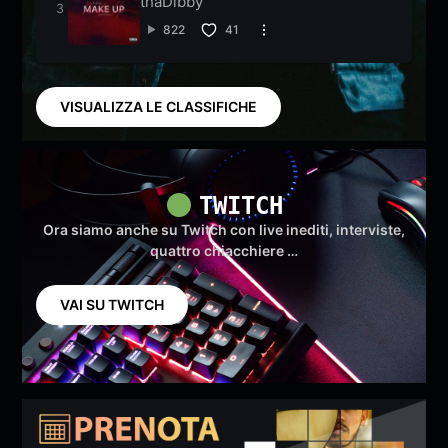
thaDibby
822
41
VISUALIZZA LE CLASSIFICHE
TWITCH
Ora siamo anche su Twitch con live inediti, interviste,
quattro chiacchiere …
VAI SU TWITCH