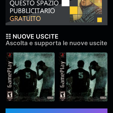
☷ NUOVE USCITE
Ascolta e supporta le nuove uscite
YAMA & Diga –
YAMA & Diga –
gameplay
gameplay
YAMA
,
Diga
&
monroe
YAMA
,
Diga
&
monroe