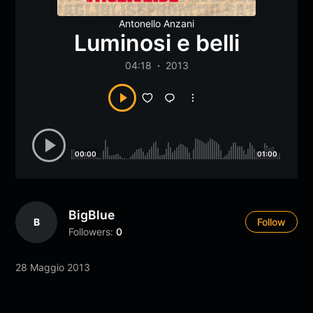
Antonello Anzani
Luminosi e belli
04:18
2013
00:00
01:00
BigBlue
B
Follow
Followers:
0
28 Maggio 2013