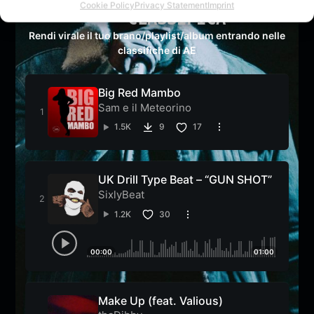
Cookie Policy
Privacy Statement
Imprint
CLASSIFICA
Rendi virale il tuo brano/playlist/album entrando nelle
classifiche di AE
Big Red Mambo
Sam e il Meteorino
1.5K
9
17
UK Drill Type Beat – “GUN SHOT”
SixlyBeat
1.2K
30
00:00
01:00
Make Up (feat. Valious)