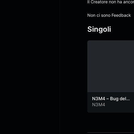
Il Creatore non ha anco
Non ci sono Feedback
Singoli
N3M4 – Bug del
sistema (prod. by
N3M4
F3zM4d)