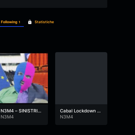
Following
Statistiche
1
N3M4 – SINISTRI
Cabal Lockdown –
azzo v
COL ROLEX
giù le maschere –
N3M4
N3M4
N3M4
WWG1WGA