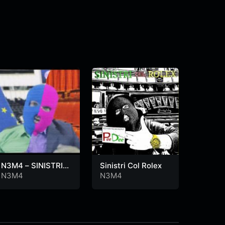
N3M4 – SINISTRI
Sinistri Col Rolex
Non è 
COL ROLEX
N3M4
N3M4
N3M4