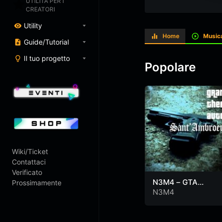
UTILITÀ PER I
CREATORI
Utility
Home
Music
Guide/Tutorial
Il tuo progetto
Popolare
Wiki/Ticket
Contattaci
Verificato
N3M4 – GTA
Prossimamente
SANT’AMBROEUS
N3M4
(L’era del Piombo)