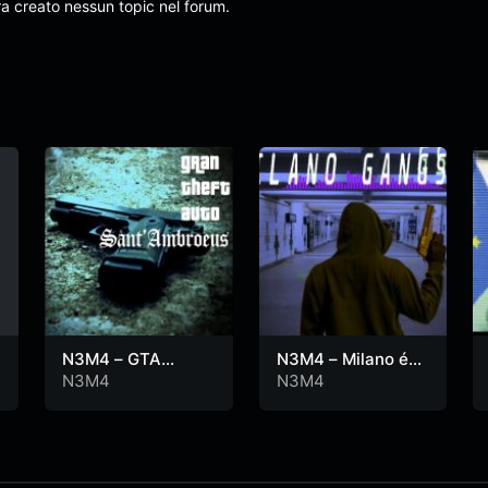
ra creato nessun topic nel forum.
N3M4 – GTA
N3M4 – Milano é
SANT’AMBROEUS
Gangsta
N3M4
N3M4
(L’era del Piombo)