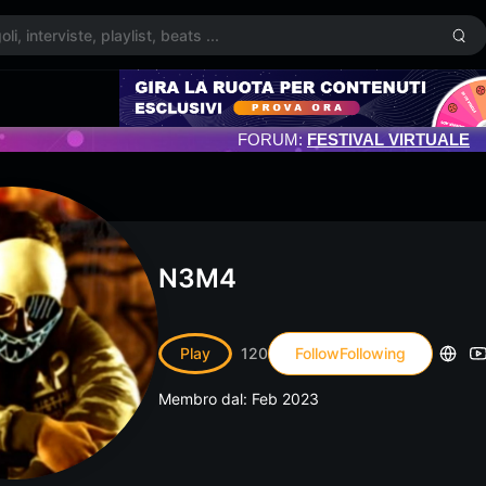
FORUM:
FESTIVAL VIRTUALE
N3M4
Play
120
Follow
Following
Membro dal: Feb 2023