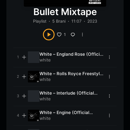
Bullet Mixtape
Playlist
5 Brani
11:07
2023
1
White – England Rose (Official
Music/Pic Video ) Bullet
white
MIxtape 2023
White – Rolls Royce Freestyle
(Official Music/Pic Video )
white
White – Interlude (Official
Music/Pic Video )
white
White – Engine (Official
Music/Pic Video )
white