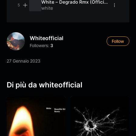
White – Degrado Rmx (Official
Music/Pic Video )
white
Whiteofficial
Follow
Followers:
3
27 Gennaio 2023
Di più da whiteofficial