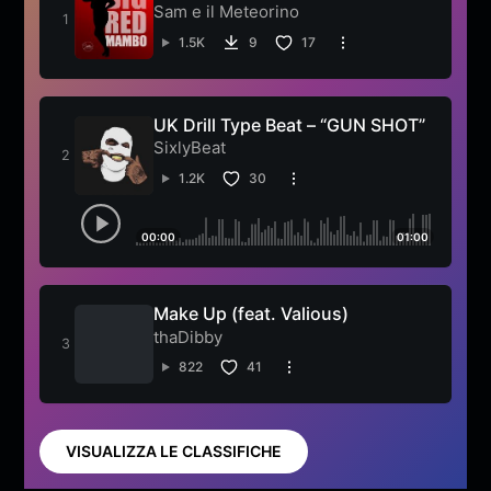
Sam e il Meteorino
1.5K
9
17
UK Drill Type Beat – “GUN SHOT”
SixlyBeat
1.2K
30
00:00
01:00
Make Up (feat. Valious)
thaDibby
822
41
VISUALIZZA LE CLASSIFICHE