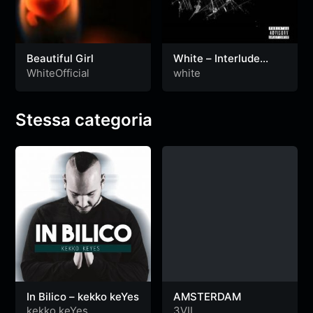
Beautiful Girl
White – Interlude
(Official Music/Pic
WhiteOfficial
white
Video )
Stessa categoria
In Bilico – kekko keYes
AMSTERDAM
kekko keYes
3VIL