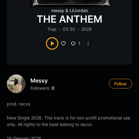
messy
&
LilJordan
THE ANTHEM
Trap
03:30
2026
1
Messy
Follow
Followers:
0
prod. racxs
New Single 2026. This track is for non-profit promotional use
only. All rights to the beat belong to racxs.
16 Gennaio 2026