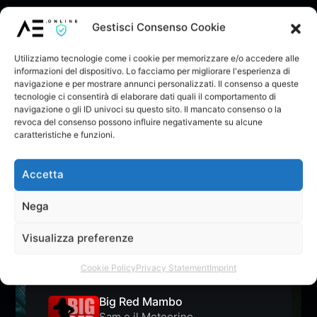
1 Commento
Gestisci Consenso Cookie
Devi essere loggato per pubblicare un
Utilizziamo tecnologie come i cookie per memorizzare e/o accedere alle
commento.
informazioni del dispositivo. Lo facciamo per migliorare l'esperienza di
navigazione e per mostrare annunci personalizzati. Il consenso a queste
tecnologie ci consentirà di elaborare dati quali il comportamento di
Redazione
7 mesi fa
navigazione o gli ID univoci su questo sito. Il mancato consenso o la
Ben fatto!
revoca del consenso possono influire negativamente su alcune
caratteristiche e funzioni.
Accetta
Nega
CLASSIFICA
Visualizza preferenze
Rendi virale il tuo brano/playlist/album entrando nelle
classifiche di AE
Cookie Policy
Privacy Statement
Imprint
Big Red Mambo
Sam e il Meteorino