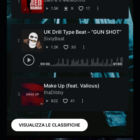
1.5K
9
17
UK Drill Type Beat – “GUN SHOT”
SixlyBeat
1.2K
30
00:00
01:00
Make Up (feat. Valious)
thaDibby
822
41
VISUALIZZA LE CLASSIFICHE