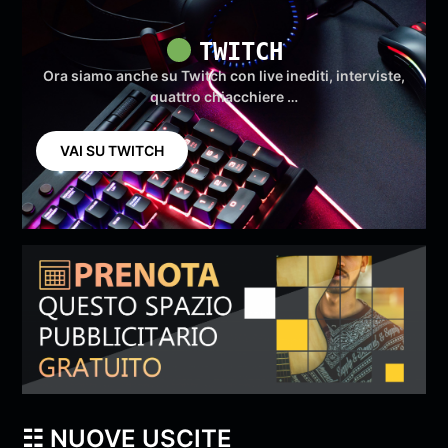
TWITCH
Ora siamo anche su Twitch con live inediti, interviste,
quattro chiacchiere …
VAI SU TWITCH
☷ NUOVE USCITE